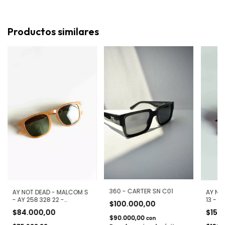
Productos similares
360 - CARTER SN C01
AY NOT DEAD - MALCOM S
AY NO
- AY 258 328 22 -
13 - A
$100.000,00
POLARIZADOS
POLAR
$84.000,00
$153
$90.000,00
con