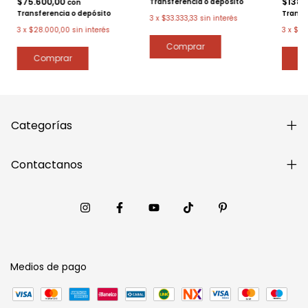
$75.600,00
$138.
Transferencia o depósito
con
Transferencia o depósito
Transf
3
x
$33.333,33
sin interés
3
x
$28.000,00
sin interés
3
x
$51
Categorías
Contactanos
Medios de pago