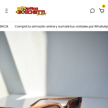
0
NCIA
Comprá tu armazón online y sumale tus cristales por WhatsApp