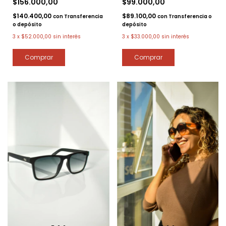
$99.000,00
$156.000,00
$89.100,00
$140.400,00
con
Transferencia o
con
Transferencia
depósito
o depósito
3
x
$33.000,00
sin interés
3
x
$52.000,00
sin interés