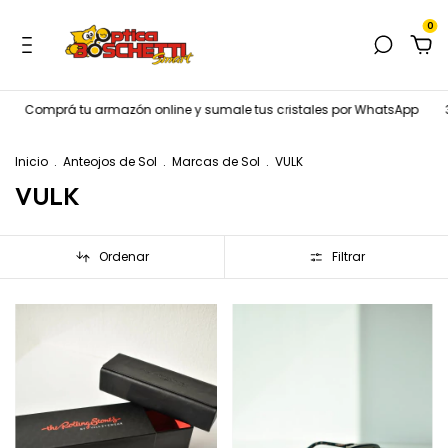
0
tu armazón online y sumale tus cristales por WhatsApp
3 CUOTAS SI
Inicio
.
Anteojos de Sol
.
Marcas de Sol
.
VULK
VULK
Ordenar
Filtrar