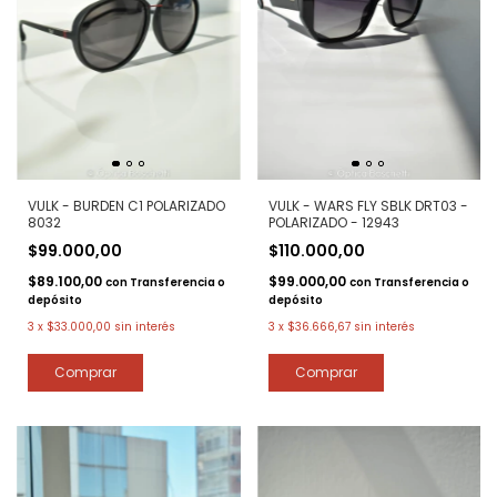
VULK - BURDEN C1 POLARIZADO
VULK - WARS FLY SBLK DRT03 -
8032
POLARIZADO - 12943
$99.000,00
$110.000,00
$89.100,00
$99.000,00
con
Transferencia o
con
Transferencia o
depósito
depósito
3
x
$33.000,00
sin interés
3
x
$36.666,67
sin interés