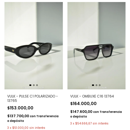
VULK - PULSE C1 POLARIZADO -
VULK - OMBUXE C16 13764
13765
$164.000,00
$153.000,00
$147.600,00
con
Transferencia
$137.700,00
con
Transferencia
o depósito
o depósito
3
x
$54.666,67
sin interés
3
x
$51.000,00
sin interés