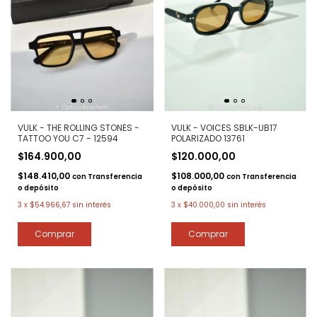
VULK - VOICES SBLK-UB17
VULK - THE ROLLING STONES -
POLARIZADO 13761
TATTOO YOU C7 - 12594
$120.000,00
$164.900,00
$108.000,00
$148.410,00
con
Transferencia
con
Transferencia
o depósito
o depósito
3
x
$40.000,00
sin interés
3
x
$54.966,67
sin interés