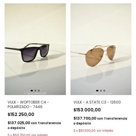
VULK - WOPTOBER C4 -
VULK - A STATE C3 - 12600
POLARIZADO - 7446
$153.000,00
$152.250,00
$137.700,00
con
Transferencia
$137.025,00
con
Transferencia
o depósito
o depósito
3
x
$51.000,00
sin interés
3
x
$50.750,00
sin interés