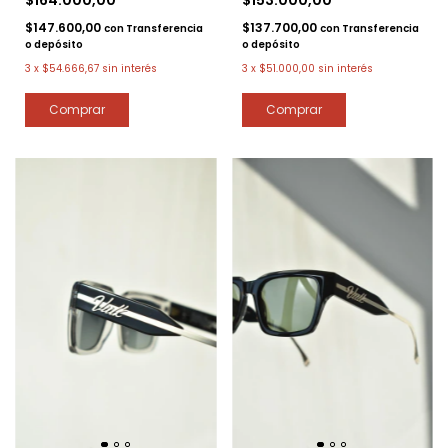
$147.600,00
$137.700,00
con
Transferencia
con
Transferencia
o depósito
o depósito
3
x
$54.666,67
sin interés
3
x
$51.000,00
sin interés