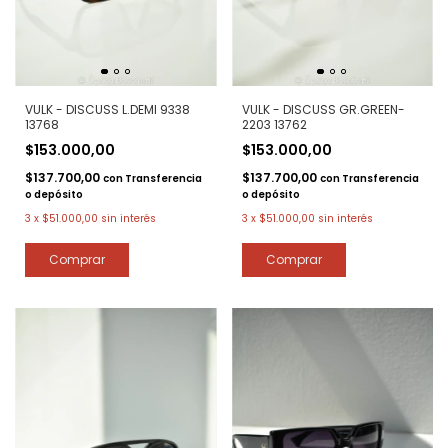
VULK - DISCUSS L.DEMI 9338
VULK - DISCUSS GR.GREEN-
13768
2203 13762
$153.000,00
$153.000,00
$137.700,00
$137.700,00
con
Transferencia
con
Transferencia
o depósito
o depósito
3
x
$51.000,00
sin interés
3
x
$51.000,00
sin interés