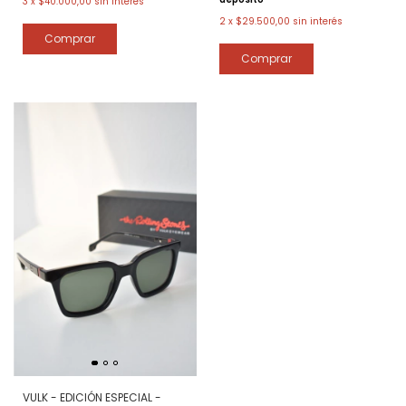
3
x
$40.000,00
sin interés
2
x
$29.500,00
sin interés
VULK - EDICIÓN ESPECIAL -