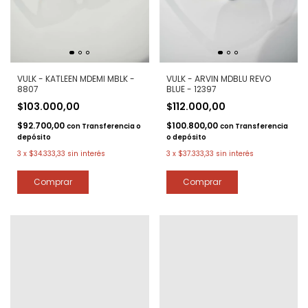
VULK - KATLEEN MDEMI MBLK -
VULK - ARVIN MDBLU REVO
8807
BLUE - 12397
$103.000,00
$112.000,00
$92.700,00
$100.800,00
con
Transferencia o
con
Transferencia
depósito
o depósito
3
x
$34.333,33
sin interés
3
x
$37.333,33
sin interés