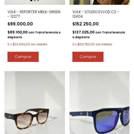
VULK - REPORTER MBLK-GREEN
VULK - STUDIO EVVOD C2 -
- 12277
12404
$99.000,00
$152.250,00
$89.100,00
$137.025,00
con
Transferencia o
con
Transferencia
depósito
o depósito
3
x
$33.000,00
sin interés
3
x
$50.750,00
sin interés