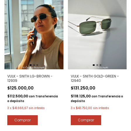
VULK - SNITH GOLD-GREEN -
VULK - SNITH LG-BROWN -
12940
12939
$131.250,00
$125.000,00
$118.125,00
$112.500,00
con
Transferencia o
con
Transferencia
depósito
o depósito
3
x
$43.750,00
sin interés
3
x
$41.666,67
sin interés