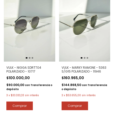
VULK - NIGGA SDRTT04
VULK - MARKY RAMONE - 5363
POLARIZADO - 10717
S/G15 POLARIZADO - 11946
$100.000,00
$160.965,00
$90.000,00
$144.868,50
con
Transferencia o
con
Transferencia
depósito
o depósito
3
x
$33.333,33
sin interés
3
x
$53.655,00
sin interés