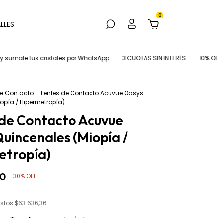
0
LLES
 tus cristales por WhatsApp
3 CUOTAS SIN INTERÉS
10% OFF TRANS
de Contacto
.
Lentes de Contacto Acuvue Oasys
opía / Hipermetropía)
 de Contacto Acuvue
uincenales (Miopía /
etropía)
00
-
30
%
OFF
estos
$63.636,36