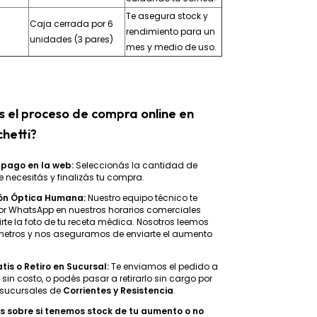
Te asegura stock y
Caja cerrada por 6
rendimiento para un
unidades (3 pares)
mes y medio de uso.
s el proceso de compra online en
hetti?
 pago en la web:
Seleccionás la cantidad de
 necesitás y finalizás tu compra.
ón Óptica Humana:
Nuestro equipo técnico te
por WhatsApp en nuestros horarios comerciales
rte la foto de tu receta médica. Nosotros leemos
metros y nos aseguramos de enviarte el aumento
tis o Retiro en Sucursal:
Te enviamos el pedido a
 sin costo, o podés pasar a retirarlo sin cargo por
 sucursales de
Corrientes y Resistencia
.
 sobre si tenemos stock de tu aumento o no