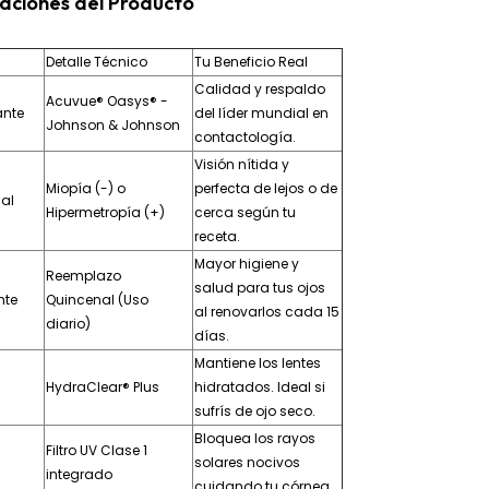
caciones del Producto
Detalle Técnico
Tu Beneficio Real
Calidad y respaldo
Acuvue® Oasys® -
ante
del líder mundial en
Johnson & Johnson
contactología.
Visión nítida y
Miopía (-) o
perfecta de lejos o de
ual
Hipermetropía (+)
cerca según tu
receta.
Mayor higiene y
Reemplazo
salud para tus ojos
nte
Quincenal (Uso
al renovarlos cada 15
diario)
días.
Mantiene los lentes
HydraClear® Plus
hidratados. Ideal si
sufrís de ojo seco.
Bloquea los rayos
Filtro UV Clase 1
solares nocivos
integrado
cuidando tu córnea.