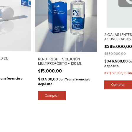
2 CAJAS LENTE
ACUVUE OASYS
ASTIGMATISMO
$385.000,0
$550.000,00
ES DE
RENU FRESH - SOLUCIÓN
$346.500,00
c
MULTIPROPÓSITO - 120 ML
depósito
$15.000,00
3
x
$128.333,33
sin
ransferencia o
$13.500,00
con
Transferencia o
depósito