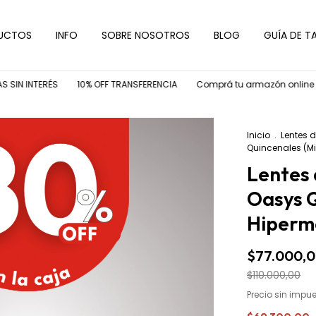
UCTOS
INFO
SOBRE NOSOTROS
BLOG
GUÍA DE TA
TERÉS
10% OFF TRANSFERENCIA
Comprá tu armazón online y sumale
Inicio
.
Lentes 
Quincenales (Mi
Lentes
Oasys Q
Hiperm
$77.000,
$110.000,00
Precio sin impu