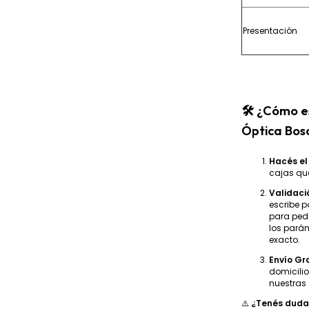
Presentación
🛠️ ¿Cómo e
Óptica Bosc
Hacés el
cajas que
Validaci
escribe 
para pedi
los pará
exacto.
Envío Gra
domicilio
nuestras
⚠️
¿Tenés dudas