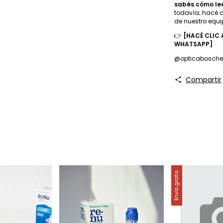
sabés cómo lee
todavía; hacé cl
de nuestro equi
👉
[HACÉ CLIC
WHATSAPP]
@opticaboschet
Compartir
Envío gratis