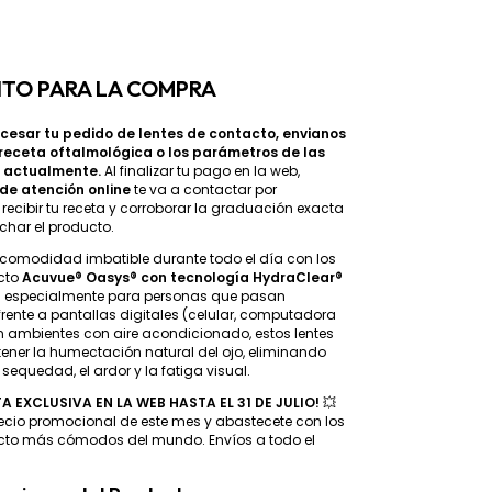
SITO PARA LA COMPRA
cesar tu pedido de lentes de contacto, envianos
 receta oftalmológica o los parámetros de las
s actualmente.
Al finalizar tu pago en la web,
de atención online
te va a contactar por
ecibir tu receta y corroborar la graduación exacta
char el producto.
 comodidad imbatible durante todo el día con los
acto
Acuvue® Oasys® con tecnología HydraClear®
s especialmente para personas que pasan
ente a pantallas digitales (celular, computadora
 en ambientes con aire acondicionado, estos lentes
ner la humectación natural del ojo, eliminando
sequedad, el ardor y la fatiga visual.
A EXCLUSIVA EN LA WEB HASTA EL 31 DE JULIO!
💥
ecio promocional de este mes y abastecete con los
acto más cómodos del mundo. Envíos a todo el