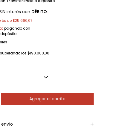
con
Transferencia o depósito
SIN interés con
DÉBITO
erés de
$25.666,67
to
pagando con
 depósito
lles
superando los
$190.000,00
 envío