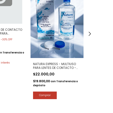
S DE CONTACTO
 PARA
0
-
30
%
OFF
on
Transferencia o
AVIZOR - LACR
15ml
 interés
NATURA EXPRESS - MULTIUSO
$14.000,00
PARA LENTES DE CONTACTO -
355 ML CON ESTUCHE INCLUIDO
$12.600,00
con
$22.000,00
depósito
$19.800,00
con
Transferencia o
depósito