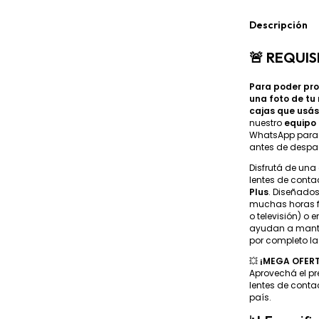
Descripción
🚨 REQUI
Para poder pro
una foto de tu
cajas que usá
nuestro
equipo 
WhatsApp para r
antes de despa
Disfrutá de una
lentes de cont
Plus
. Diseñado
muchas horas fr
o televisión) o
ayudan a mante
por completo la 
💥
¡MEGA OFERT
Aprovechá el pr
lentes de cont
país.