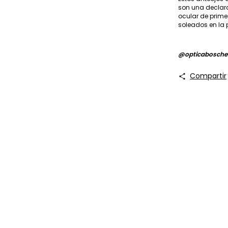
son una declara
ocular de prim
soleados en la 
@opticabosche
Compartir