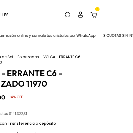
0
LLES
n online y sumale tus cristales por WhatsApp
3 CUOTAS SIN INTERÉS
s de Sol
.
Polarizados
.
VOLGA - ERRANTE C6 -
70
- ERRANTE C6 -
ZADO 11970
00
-
14
%
OFF
estos
$141.322,31
con
Transferencia o depósito