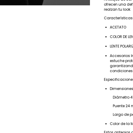
ofrecen una def
realzan tu look.
Característica
ACETATO
COLOR DE LE
LENTE POLAR
Accesorios I
estuche prot
garantizand
condiciones
Especificacione
Dimensiones
Diámetro 4
Puente 24
Largo de pat
Color de la 
Estos anteojos