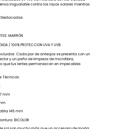
ensa inigualable contra los rayos solares mientras
s Destacadas:
NTES: MARRÓN
IZADA / 100% PROTECCION UVA Y UVB
ncluidos: Cada par de anteojos se presenta con un
ector y un paño de limpieza de microfibra,
o que tus lentes permanezcan en impecables
.
s Técnicas:
:
7 mm
 mm
illa 145 mm
Montura: BICOLOR
 de sol son mucho más que un accesorio de moda;