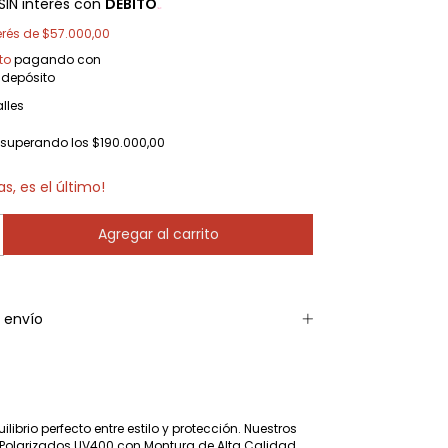
SIN interés con
DÉBITO
erés de
$57.000,00
to
pagando con
 depósito
lles
superando los
$190.000,00
as, es el último!
 envío
ibrio perfecto entre estilo y protección. Nuestros
 Polarizados UV400 con Montura de Alta Calidad