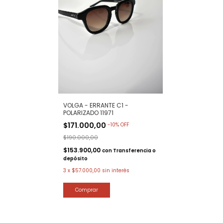
VOLGA - ERRANTE C1 -
POLARIZADO 11971
$171.000,00
-
10
%
OFF
$190.000,00
$153.900,00
con
Transferencia o
depósito
3
x
$57.000,00
sin interés