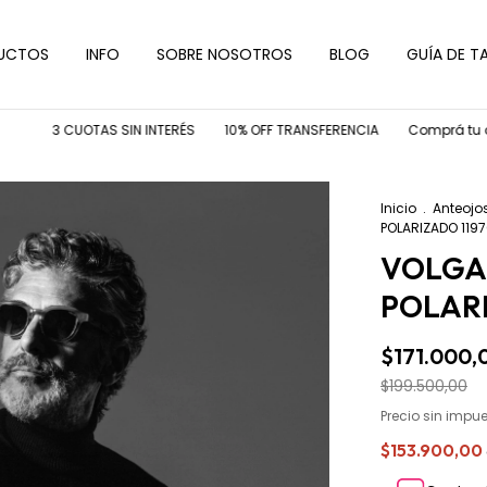
UCTOS
INFO
SOBRE NOSOTROS
BLOG
GUÍA DE TA
3 CUOTAS SIN INTERÉS
10% OFF TRANSFERENCIA
Comprá tu armazó
Inicio
.
Anteojo
POLARIZADO 119
VOLGA 
POLARI
$171.000,
$199.500,00
Precio sin impu
$153.900,00