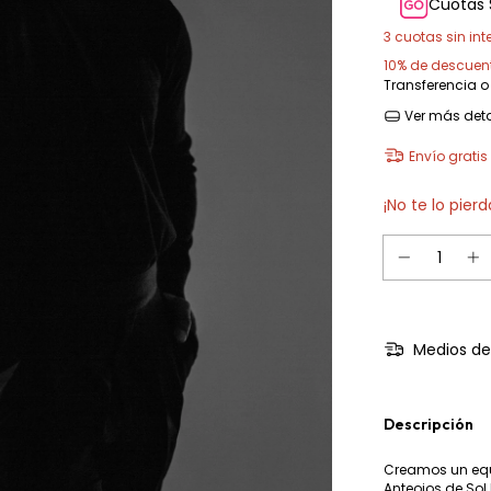
Cuotas 
3
cuotas sin int
10% de descuen
Transferencia o
Ver más deta
Envío gratis
¡No te lo pierd
Medios de
Descripción
Creamos un equil
Anteojos de Sol