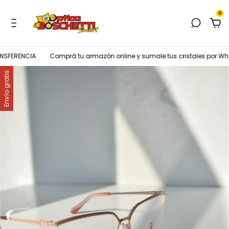
0
SFERENCIA
Comprá tu armazón online y sumale tus cristales por Wha
Envío gratis