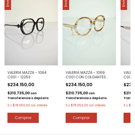
VALERIA MAZZA - 1064
VALERIA MAZZA - 1069
VALER
C001 - 12253
C001 CON COLGANTES
C003 
LATERALES - PATILLAS FLEX
LATERA
$234.150,00
$234.150,00
$234
- 12251
- 1225
$210.735,00
$210.735,00
$210.
con
con
Transferencia o depósito
Transferencia o depósito
Transf
3
x
$78.050,00
sin interés
3
x
$78.050,00
sin interés
3
x
$78