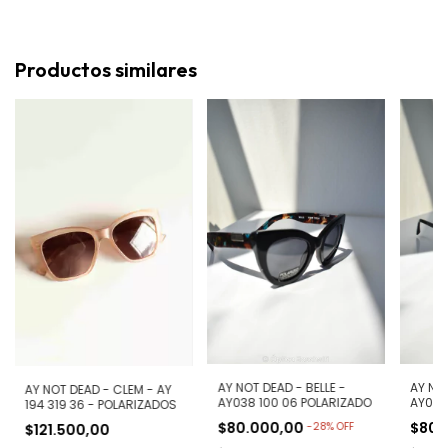
Productos similares
AY NOT DEAD - BELLE -
AY NO
AY NOT DEAD - CLEM - AY
AY038 100 06 POLARIZADO
AY002 
194 319 36 - POLARIZADOS
$80.000,00
$80.
-
28
%
OFF
$121.500,00