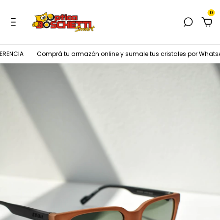
0
RENCIA
Comprá tu armazón online y sumale tus cristales por WhatsA