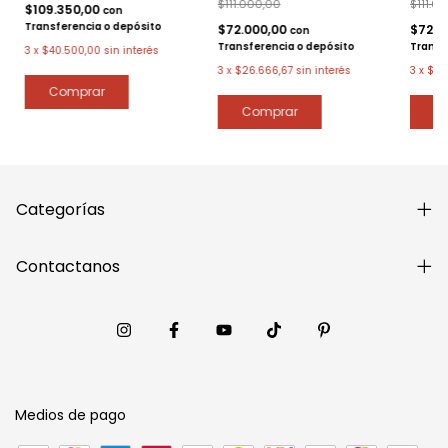
$111.000,00
$111.0
$109.350,00
con
Transferencia o depósito
$72.000,00
$72.0
con
Transferencia o depósito
Transf
3
x
$40.500,00
sin interés
3
x
$26.666,67
sin interés
3
x
$26
Categorías
Contactanos
Medios de pago