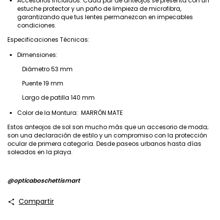
Accesorios Incluidos: Cada par de anteojos se presenta con un
estuche protector y un paño de limpieza de microfibra,
garantizando que tus lentes permanezcan en impecables
condiciones.
Especificaciones Técnicas:
Dimensiones:
Diámetro 53 mm
Puente 19 mm
Largo de patilla 140 mm
Color de la Montura: MARRÓN MATE
Estos anteojos de sol son mucho más que un accesorio de moda;
son una declaración de estilo y un compromiso con la protección
ocular de primera categoría. Desde paseos urbanos hasta días
soleados en la playa.
@opticaboschettismart
Compartir