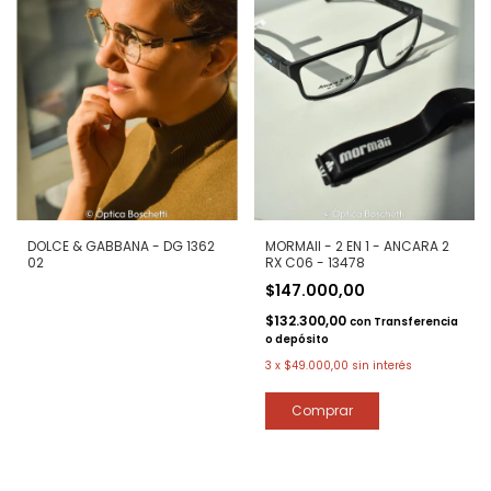
DOLCE & GABBANA - DG 1362
MORMAII - 2 EN 1 - ANCARA 2
02
RX C06 - 13478
$147.000,00
$132.300,00
con
Transferencia
o depósito
3
x
$49.000,00
sin interés