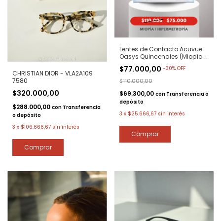
Lentes de Contacto Acuvue
Oasys Quincenales (Miopía /
Hipermetropía)
$77.000,00
-
30
%
OFF
CHRISTIAN DIOR - VLA2A109
7580
$110.000,00
$320.000,00
$69.300,00
con
Transferencia o
depósito
$288.000,00
con
Transferencia
3
x
$25.666,67
sin interés
o depósito
3
x
$106.666,67
sin interés
Comprar