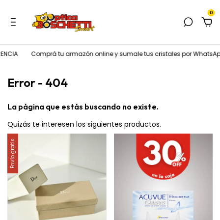
0
ENCIA
Comprá tu armazón online y sumale tus cristales por WhatsAp
Error - 404
La página que estás buscando no existe.
Quizás te interesen los siguientes productos.
Envío gratis