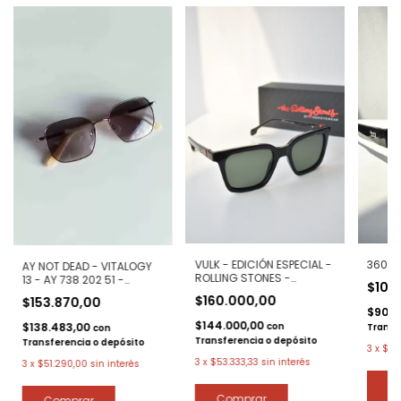
VULK - EDICIÓN ESPECIAL -
360 -
AY NOT DEAD - VITALOGY
ROLLING STONES -
13 - AY 738 202 51 -
$100
SHATTERED C2
POLARIZADOS
$160.000,00
$153.870,00
POLARIZADO
$90.0
$144.000,00
$138.483,00
con
Transf
con
Transferencia o depósito
Transferencia o depósito
3
x
$33
3
x
$53.333,33
sin interés
3
x
$51.290,00
sin interés