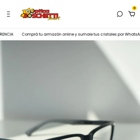
0
ENCIA
Comprá tu armazón online y sumale tus cristales por WhatsAp