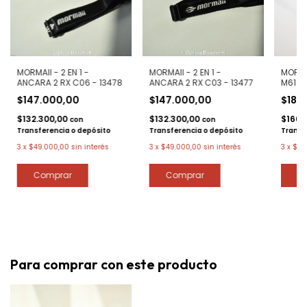
MORMAII - 2 EN 1 -
MORMAII - 2 EN 1 -
MORMA
ANCARA 2 RX C06 - 13478
ANCARA 2 RX C03 - 13477
M6183 
$147.000,00
$147.000,00
$185
$132.300,00
$132.300,00
$166.
con
con
Transferencia o depósito
Transferencia o depósito
Transf
3
x
$49.000,00
sin interés
3
x
$49.000,00
sin interés
3
x
$61
Para comprar con este producto