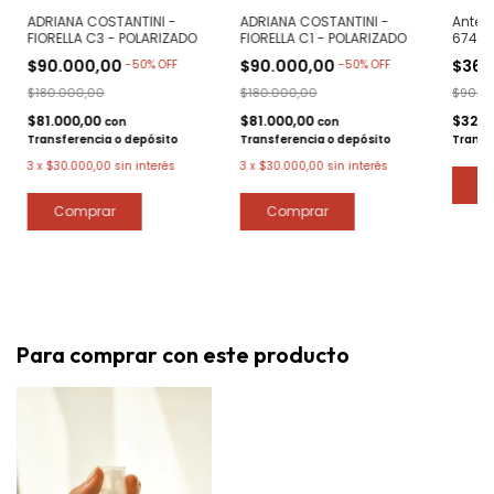
ADRIANA COSTANTINI -
ADRIANA COSTANTINI -
Anteo
FIORELLA C3 - POLARIZADO
FIORELLA C1 - POLARIZADO
6744 
$90.000,00
$90.000,00
$36.
-
50
%
OFF
-
50
%
OFF
$180.000,00
$180.000,00
$90.0
$81.000,00
$81.000,00
$32.4
con
con
Transferencia o depósito
Transferencia o depósito
Transf
3
x
$30.000,00
sin interés
3
x
$30.000,00
sin interés
Para comprar con este producto