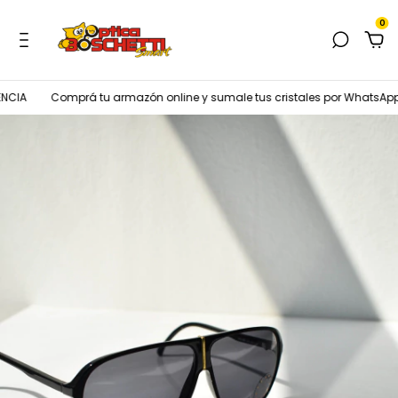
0
IA
Comprá tu armazón online y sumale tus cristales por WhatsApp