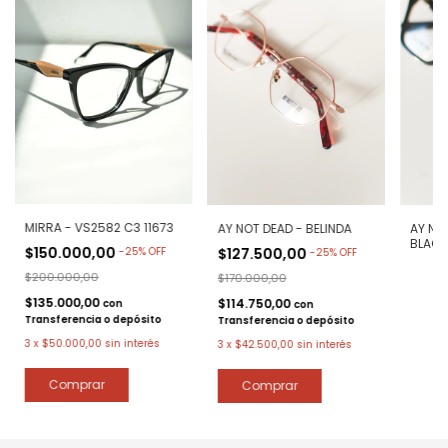
MIRRA - VS2582 C3 11673
AY NOT DEAD - BELINDA
AY NOT
BLACK
$150.000,00
-
25
%
OFF
$127.500,00
-
25
%
OFF
$200.000,00
$170.000,00
$135.000,00
$114.750,00
con
con
Transferencia o depósito
Transferencia o depósito
3
x
$50.000,00
sin interés
3
x
$42.500,00
sin interés