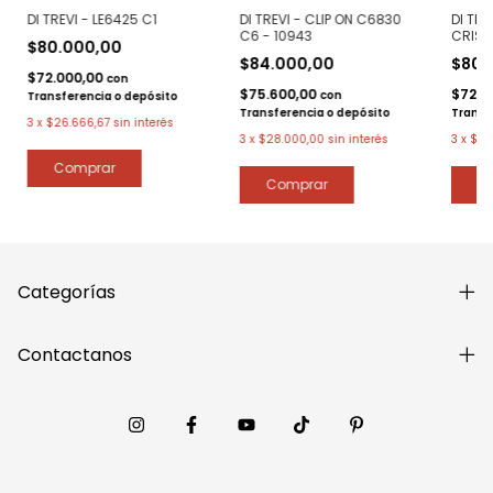
DI TREVI - LE6425 C1
DI TREVI - CLIP ON C6830
DI TRE
C6 - 10943
CRIST
$80.000,00
$84.000,00
$80.
$72.000,00
con
$75.600,00
$72.0
con
Transferencia o depósito
Transferencia o depósito
Transf
3
x
$26.666,67
sin interés
3
x
$28.000,00
sin interés
3
x
$26
Categorías
Contactanos