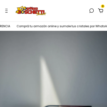
0
ENCIA
Comprá tu armazón online y sumale tus cristales por WhatsAp