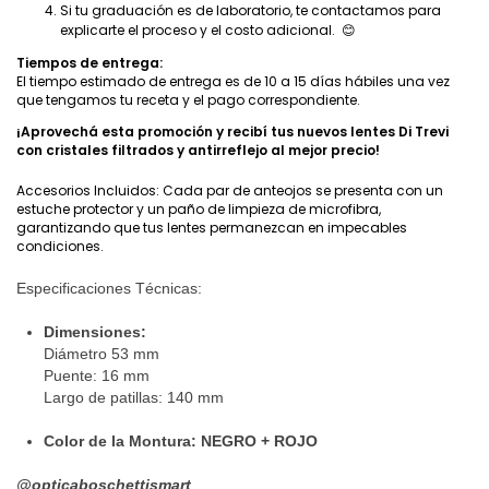
Si tu graduación es de laboratorio, te contactamos para
explicarte el proceso y el costo adicional. 😊
Tiempos de entrega:
El tiempo estimado de entrega es de 10 a 15 días hábiles una vez
que tengamos tu receta y el pago correspondiente.
¡Aprovechá esta promoción y recibí tus nuevos lentes Di Trevi
con cristales filtrados y antirreflejo al mejor precio!
Accesorios Incluidos: Cada par de anteojos se presenta con un
estuche protector y un paño de limpieza de microfibra,
garantizando que tus lentes permanezcan en impecables
condiciones.
Especificaciones Técnicas:
Dimensiones:
Diámetro 53 mm
Puente: 16 mm
Largo de patillas: 140 mm
Color de la Montura: NEGRO + ROJO
@‌opticaboschettismart