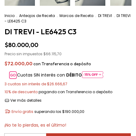
Inicio
.
Anteojos de Receta
.
Marcas de Receta
.
DI TREVI
.
DI TREVI
- LE6425 C3
DI TREVI - LE6425 C3
$80.000,00
Precio sin impuestos
$66.115,70
$72.000,00
con
Transferencia o depósito
Cuotas SIN interés con
DÉBITO
3
cuotas sin interés de
$26.666,67
10% de descuento
pagando con Transferencia o depósito
Ver más detalles
Envío gratis
superando los
$190.000,00
¡No te lo pierdas, es el último!