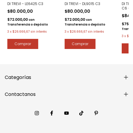
DI TREVI - LE6425 C3
DI TREVI - DL9015 C3
DI TRE
C6 - 
$80.000,00
$80.000,00
$84.
$72.000,00
$72.000,00
con
con
$75.6
Transferencia o depósito
Transferencia o depósito
Transf
3
x
$26.666,67
sin interés
3
x
$26.666,67
sin interés
3
x
$28
Categorías
Contactanos