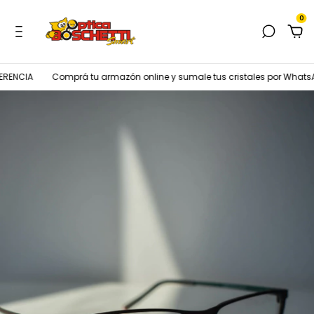
0
ENCIA
Comprá tu armazón online y sumale tus cristales por WhatsAp