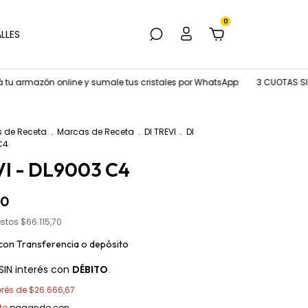
0
LLES
zón online y sumale tus cristales por WhatsApp
3 CUOTAS SIN INTER
s de Receta
.
Marcas de Receta
.
DI TREVI
.
DI
C4
VI - DL9003 C4
00
estos
$66.115,70
con
Transferencia o depósito
SIN interés con
DÉBITO
erés de
$26.666,67
to
pagando con