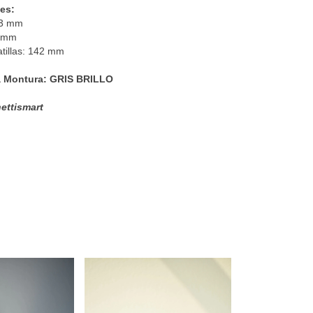
es:
53 mm
8 mm
tillas: 142 mm
la Montura: GRIS BRILLO
ettismart