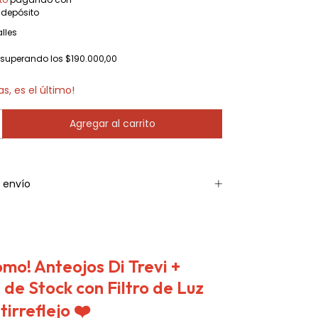
 depósito
lles
superando los
$190.000,00
as, es el último!
 envío
omo! Anteojos Di Trevi +
 de Stock con Filtro de Luz
tirreflejo
❤️