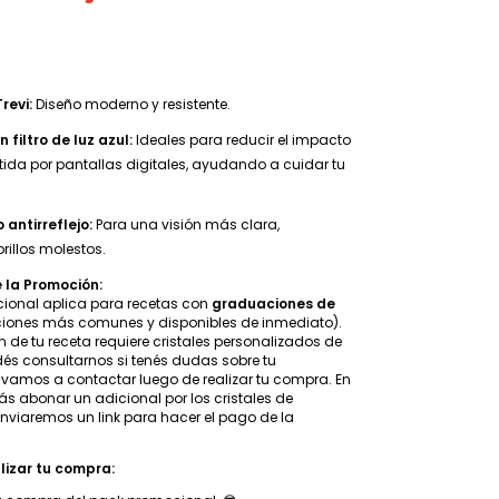
revi:
Diseño moderno y resistente.
 filtro de luz azul:
Ideales para reducir el impacto
itida por pantallas digitales, ayudando a cuidar tu
.
antirreflejo:
Para una visión más clara,
rillos molestos.
 la Promoción:
cional aplica para recetas con
graduaciones de
iones más comunes y disponibles de inmediato).
n de tu receta requiere cristales personalizados de
dés consultarnos si tenés dudas sobre tu
 vamos a contactar luego de realizar tu compra. En
rás abonar un adicional
por los cristales de
 enviaremos un link para hacer el pago de la
lizar tu compra: