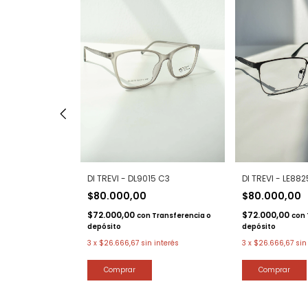
5 C2
DI TREVI - DL9015 C3
DI TREVI - LE882
$80.000,00
$80.000,00
$72.000,00
$72.000,00
Transferencia o
con
Transferencia o
con
depósito
depósito
interés
3
x
$26.666,67
sin interés
3
x
$26.666,67
sin