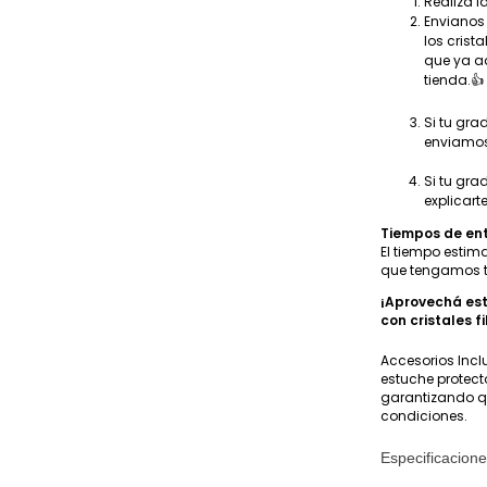
Realizá 
Envianos 
los crist
que ya ad
tienda.👍
Si tu gra
enviamos 
Si tu gra
explicart
Tiempos de en
El tiempo estim
que tengamos tu
¡Aprovechá esta
con cristales fi
Accesorios Incl
estuche protect
garantizando q
condiciones.
Especificacion