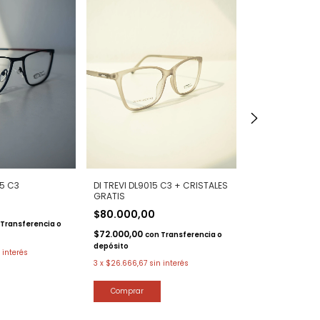
25 C3
DI TREVI DL9015 C3 + CRISTALES
DI TREVI - DL90
GRATIS
$80.000,00
$80.000,00
$72.000,00
Transferencia o
con
$72.000,00
con
Transferencia o
depósito
depósito
 interés
3
x
$26.666,67
si
3
x
$26.666,67
sin interés