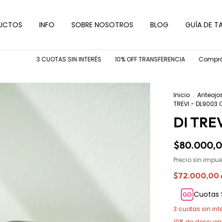
UCTOS
INFO
SOBRE NOSOTROS
BLOG
GUÍA DE TA
3 CUOTAS SIN INTERÉS
10% OFF TRANSFERENCIA
Comprá tu arma
Inicio
.
Anteojo
TREVI - DL9003 
DI TRE
$80.000,
Precio sin impu
$72.000,00
Cuotas 
3
cuotas sin int
10% de descuen