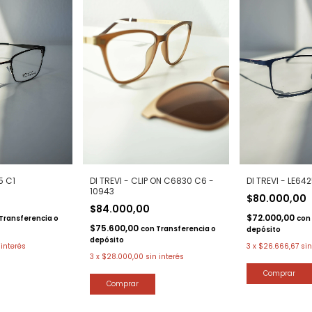
5 C1
DI TREVI - CLIP ON C6830 C6 -
DI TREVI - LE64
10943
$80.000,00
$84.000,00
$72.000,00
Transferencia o
con
$75.600,00
con
Transferencia o
depósito
depósito
 interés
3
x
$26.666,67
sin
3
x
$28.000,00
sin interés