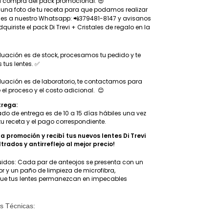
la compra del pack promocional. 😎
una foto de tu receta para que podamos realizar
ales a nuestro Whatsapp: 📲379481-8147 y avisanos
quiriste el pack Di Trevi + Cristales de regalo en la
duación es de stock, procesamos tu pedido y te
tus lentes. ✅
duación es de laboratorio, te contactamos para
e el proceso y el costo adicional. 😊
trega:
ado de entrega es de 10 a 15 días hábiles una vez
 receta y el pago correspondiente.
 promoción y recibí tus nuevos lentes Di Trevi
ltrados y antirreflejo al mejor precio!
uidos: Cada par de anteojos se presenta con un
or y un paño de limpieza de microfibra,
ue tus lentes permanezcan en impecables
es Técnicas: