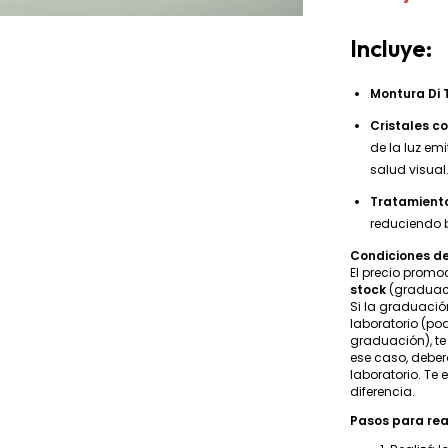
Incluye:
Montura Di T
Cristales con
de la luz em
salud visual
Tratamiento 
reduciendo b
Condiciones de
El precio promo
stock
(graduac
Si la graduació
laboratorio (po
graduación), te
ese caso, debe
laboratorio. Te
diferencia.
Pasos para rea