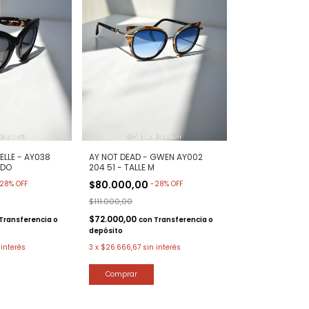
ELLE - AY038
AY NOT DEAD - GWEN AY002
ADO
204 51 - TALLE M
$80.000,00
28
%
OFF
-
28
%
OFF
$111.000,00
$72.000,00
Transferencia o
con
Transferencia o
depósito
 interés
3
x
$26.666,67
sin interés