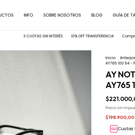
UCTOS
INFO
SOBRE NOSOTROS
BLOG
GUÍA DE TA
3 CUOTAS SIN INTERÉS
10% OFF TRANSFERENCIA
Comprá tu arm
Inicio
.
Anteojo
AY765 100 54 -
AY NOT
AY765 
$221.000,
Precio sin impu
$198.900,0
Cuotas 