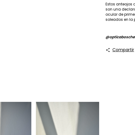
Estos anteojos
son una declara
ocular de prim
soleados en la 
@opticabosche
Compartir