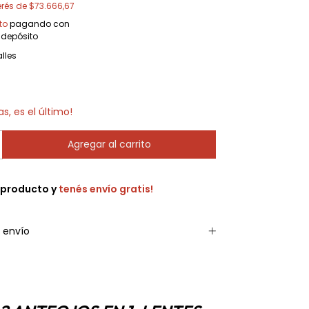
erés de
$73.666,67
to
pagando con
 depósito
lles
as, es el último!
 producto y
tenés envío gratis!
 envío