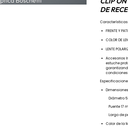
CLIP ON
DE RECE
Característica
FRENTE Y PAT
COLOR DE LE
LENTE POLAR
Accesorios I
estuche prot
garantizand
condiciones
Especificacione
Dimensiones
Diámetro 5
Puente 17 
Largo de pat
Color de la 