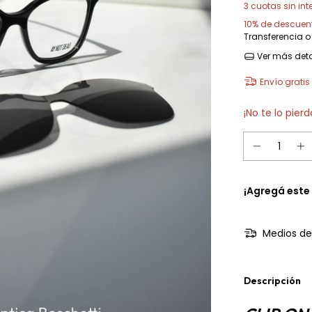
3
cuotas sin int
10% de descuen
Transferencia o
Ver más deta
Envío gratis
¡No te lo pierd
¡Agregá este
Medios de
Descripción