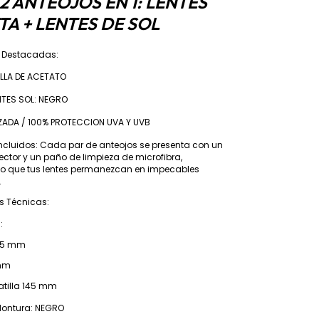
 2 ANTEOJOS EN 1: LENTES
TA + LENTES DE SOL
s Destacadas:
ILLA DE ACETATO
NTES SOL: NEGRO
IZADA / 100% PROTECCION UVA Y UVB
ncluidos: Cada par de anteojos se presenta con un
ector y un paño de limpieza de microfibra,
o que tus lentes permanezcan en impecables
.
s Técnicas:
:
5 mm
mm
illa 145 mm
Montura: NEGRO