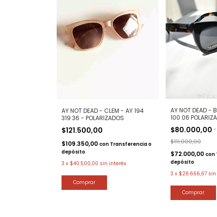
AY NOT DEAD - B
AY NOT DEAD - CLEM - AY 194
100 06 POLARIZ
319 36 - POLARIZADOS
$80.000,00
-
$121.500,00
$111.000,00
$109.350,00
con
Transferencia o
depósito
$72.000,00
con
depósito
3
x
$40.500,00
sin interés
3
x
$26.666,67
sin