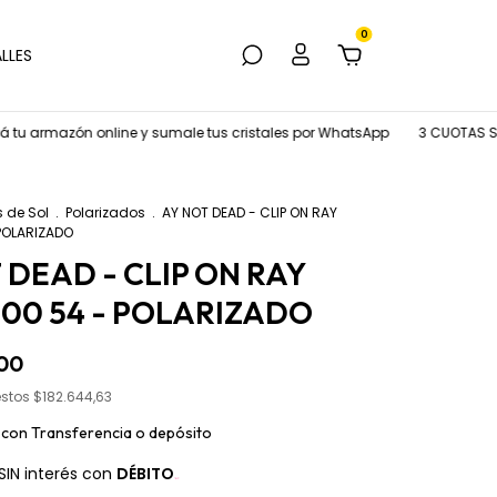
0
LLES
azón online y sumale tus cristales por WhatsApp
3 CUOTAS SIN INT
s de Sol
.
Polarizados
.
AY NOT DEAD - CLIP ON RAY
 POLARIZADO
 DEAD - CLIP ON RAY
100 54 - POLARIZADO
00
estos
$182.644,63
0
con
Transferencia o depósito
SIN interés con
DÉBITO