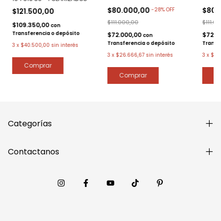
$80.000,00
$80.
-
28
%
OFF
$121.500,00
$111.000,00
$111.0
$109.350,00
con
Transferencia o depósito
$72.000,00
$72.0
con
Transferencia o depósito
Transf
3
x
$40.500,00
sin interés
3
x
$26.666,67
sin interés
3
x
$26
Categorías
Contactanos