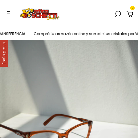
0
NSFERENCIA
Comprá tu armazón online y sumale tus cristales por W
Envío gratis