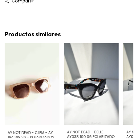
Compartir
Productos similares
AY NOT DEAD - BELLE -
AY NO
AY NOT DEAD - CLEM - AY
AY038 100 06 POLARIZADO
AY002 
194 319 36 - POLARIZADOS