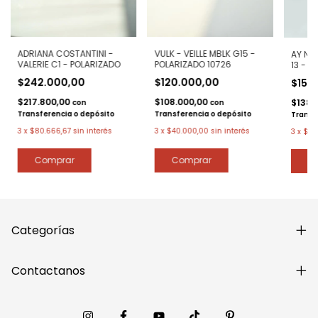
ADRIANA COSTANTINI -
VULK - VEILLE MBLK G15 -
AY NO
VALERIE C1 - POLARIZADO
POLARIZADO 10726
13 - A
POLAR
$242.000,00
$120.000,00
$153
$217.800,00
$108.000,00
$138.
con
con
Transferencia o depósito
Transferencia o depósito
Transf
3
x
$80.666,67
sin interés
3
x
$40.000,00
sin interés
3
x
$51
Categorías
Contactanos