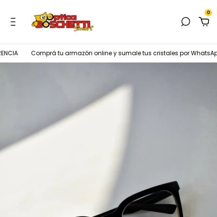
0
NCIA
Comprá tu armazón online y sumale tus cristales por WhatsApp