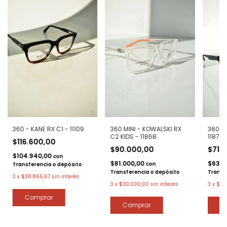
360 - KANE RX C1 - 11109
360 MINI - KOWALSKI RX
360 - 
C2 KIDS - 11868
11873
$116.600,00
$90.000,00
$71.
$104.940,00
con
$81.000,00
$63.9
con
Transferencia o depósito
Transferencia o depósito
Transf
3
x
$38.866,67
sin interés
3
x
$30.000,00
sin interés
3
x
$23